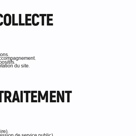
 COLLECTE
ions.
e accompagnement.
ositifs.
ation du site.
 TRAITEMENT
ire).
ission de service public).