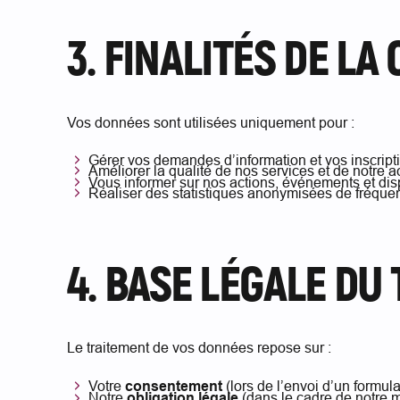
3. FINALITÉS DE LA
Vos données sont utilisées uniquement pour :
Gérer vos demandes d’information et vos inscript
Améliorer la qualité de nos services et de notr
Vous informer sur nos actions, événements et disp
Réaliser des statistiques anonymisées de fréquent
4. BASE LÉGALE DU
Le traitement de vos données repose sur :
Votre
consentement
(lors de l’envoi d’un formula
Notre
obligation légale
(dans le cadre de notre m