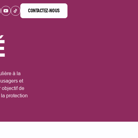
CONTACTEZ-NOUS
nk
m link
kedIn link
Youtube link
Tiktok link
CONTACTEZ-NOUS
É
lière à la
 usagers et
 objectif de
 la protection